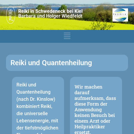
Reiki in Schwedeneck bei Kiel
Barbara und Holger Wiedfeldt
Reiki und Quantenheilung
Reiki und
Wir machen
Quantenheilung
darauf
aufmerksam, dass
(nach Dr. Kinslow)
diese Form der
kombiniert Reiki,
Anwendung
die universelle
keinen Besuch bei
einem Arzt oder
Lebensenergie, mit
Heilpraktiker
der tiefstmöglichen
ersetzt.